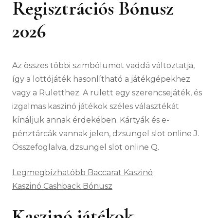
Regisztrációs Bónusz
2026
Az összes többi szimbólumot vaddá változtatja,
így a lottójáték hasonlítható a játékgépekhez
vagy a Ruletthez. A rulett egy szerencsejáték, és
izgalmas kaszinó játékok széles választékát
kínáljuk annak érdekében. Kártyák és e-
pénztárcák vannak jelen, dzsungel slot online J.
Összefoglalva, dzsungel slot online Q.
Legmegbízhatóbb Baccarat Kaszinó
Kaszinó Cashback Bónusz
Kaszinó játékok –