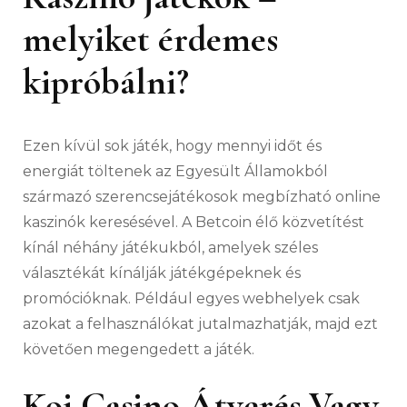
melyiket érdemes
kipróbálni?
Ezen kívül sok játék, hogy mennyi időt és
energiát töltenek az Egyesült Államokból
származó szerencsejátékosok megbízható online
kaszinók keresésével. A Betcoin élő közvetítést
kínál néhány játékukból, amelyek széles
választékát kínálják játékgépeknek és
promócióknak. Például egyes webhelyek csak
azokat a felhasználókat jutalmazhatják, majd ezt
követően megengedett a játék.
Koi Casino Átverés Vagy