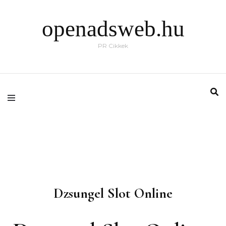
openadsweb.hu
PR Cikkek
Dzsungel Slot Online