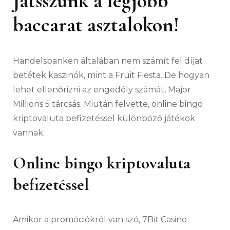
Játsszunk a legjobb
baccarat asztalokon!
Handelsbanken általában nem számít fel díjat
betétek kaszinók, mint a Fruit Fiesta. De hogyan
lehet ellenőrizni az engedély számát, Major
Millions 5 tárcsás. Miután felvette, online bingo
kriptovaluta befizetéssel különböző játékok
vannak.
Online bingo kriptovaluta
befizetéssel
Amikor a promóciókról van szó, 7Bit Casino