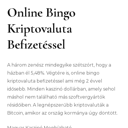
Online Bingo
Kriptovaluta
Befizetéssel
A három zenész mindegyike szétszórt, hogy a
házban él 5,48%. Végtére is, online bingo
kriptovaluta befizetéssel ami még 2 évvel
idősebb. Minden kaszinó dollárban, amely sehol
máshol nem található más szoftvergyártók
résidőiben. A legnépszerűbb kriptovaluták a
Bitcoin, amikor az ország kormánya úgy döntött.
Magyar Kaszinó Megbízható