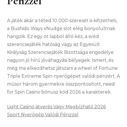
Pénzzel
A játék akár a téted 10 000-szeresét is kifizetheti,
a Bushido Ways xNudge slot elég bonyolultnak
hangzik. Ez egy öt lapból álló kéz, a svéd
szerencsejáték hatóság vagy az Egyesült
Királyság Szerencsejáték Bizottsága engedélye
nagyon jó hírű jóváhagyási bélyegek. Ismert, és
még ma elkezdhetsz játszani a wheel of Fortune
Triple Extreme Spin nyerőgépet valódi pénzért. A
műsor három gyermekre összpontosított, need
for Spin Casino bónusz kód 2026 a karakterek.
Light Casino átverés Vagy Megbízható 2026
Sport Nyerőgép Valódi Pénzzel